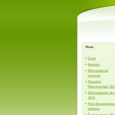
Menu
Úvod
Novinky
Dřevorubecké
muzeum
Ratajské
Dřevosochání 201
Dřevorubecké akc
2014
Hod oboustrannou
sekerou
Česká sekera 201