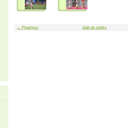
← Předchozí
Zpět do složky
Y
É