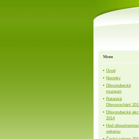
Menu
Úvod
Novinky
Dřevorubecké
muzeum
Ratajské
Dřevosochání 201
Dřevorubecké akc
2014
Hod oboustrannou
sekerou
Česká sekera 201