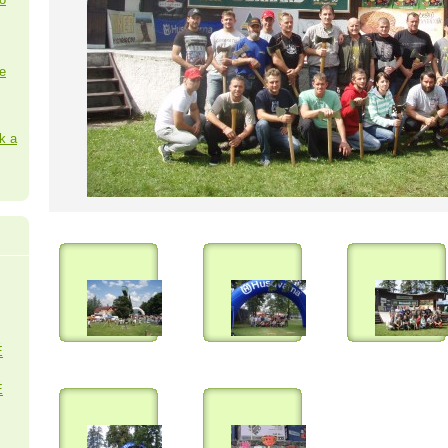
e
k a
É
É