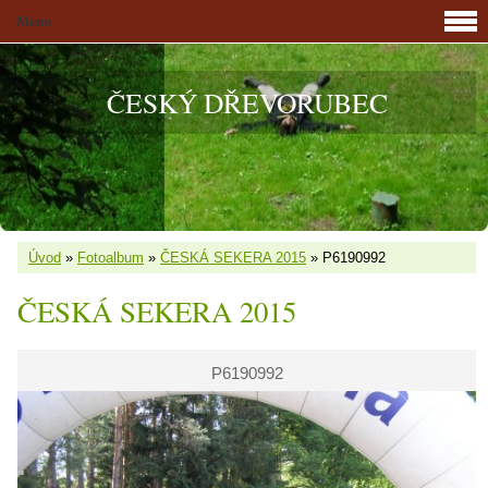
Menu
ČESKÝ DŘEVORUBEC
Úvod
»
Fotoalbum
»
ČESKÁ SEKERA 2015
»
P6190992
ČESKÁ SEKERA 2015
P6190992