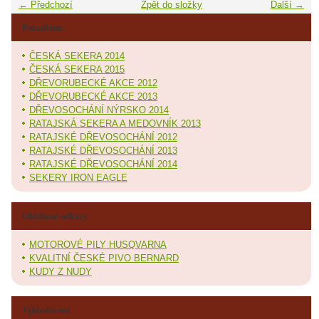
← Předchozí
Zpět do složky
Další →
Fotoalbum
ČESKÁ SEKERA 2014
ČESKÁ SEKERA 2015
DŘEVORUBECKÉ AKCE 2012
DŘEVORUBECKÉ AKCE 2013
DŘEVOSOCHÁNÍ NÝRSKO 2014
RATAJSKÁ SEKERA A MEDOVNÍK 2013
RATAJSKÉ DŘEVOSOCHÁNÍ 2012
RATAJSKÉ DŘEVOSOCHÁNÍ 2013
RATAJSKÉ DŘEVOSOCHÁNÍ 2014
SEKERY IRON EAGLE
Oblíbené odkazy
MOTOROVÉ PILY HUSQVARNA
KVALITNÍ ČESKÉ PIVO BERNARD
KUDY Z NUDY
Vyhledávání